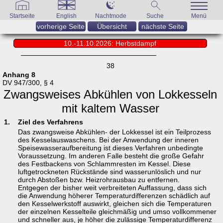
Startseite
English
Nachtmode
Suche
Menü
vorherige Seite
Übersicht
nächste Seite
10.-11.10.2026: Herbstdampf
38
Anhang 8
DV 947/300, § 4
Zwangsweises Abkühlen von Lokkesseln
mit kaltem Wasser
1.
Ziel des Verfahrens
Das zwangsweise Abkühlen- der Lokkessel ist ein Teilprozess
des Kesselauswaschens. Bei der Anwendung der inneren
Speisewasseraufbereitung ist dieses Verfahren unbedingte
Voraussetzung. Im anderen Falle besteht die große Gefahr
des Festbackens von Schlammresten im Kessel. Diese
luftgetrockneten Rückstände sind wasserunlöslich und nur
durch Abstoßen bzw. Heizrohrausbau zu entfernen.
Entgegen der bisher weit verbreiteten Auffassung, dass sich
die Anwendung höherer Temperaturdifferenzen schädlich auf
den Kesselwerkstoff auswirkt, gleichen sich die Temperaturen
der einzelnen Kesselteile gleichmäßig und umso vollkommener
und schneller aus, je höher die zulässige Temperaturdifferenz