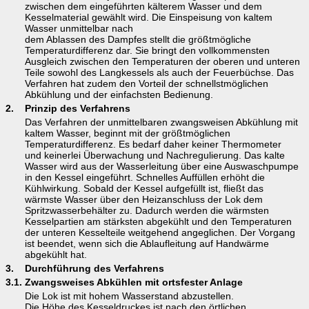
zwischen dem eingeführten kälterem Wasser und dem
Kesselmaterial gewählt wird. Die Einspeisung von kaltem
Wasser unmittelbar nach
dem Ablassen des Dampfes stellt die größtmögliche
Temperaturdifferenz dar. Sie bringt den vollkommensten
Ausgleich zwischen den Temperaturen der oberen und unteren
Teile sowohl des Langkessels als auch der Feuerbüchse. Das
Verfahren hat zudem den Vorteil der schnellstmöglichen
Abkühlung und der einfachsten Bedienung.
2.
Prinzip des Verfahrens
Das Verfahren der unmittelbaren zwangsweisen Abkühlung mit
kaltem Wasser, beginnt mit der größtmöglichen
Temperaturdifferenz. Es bedarf daher keiner Thermometer
und keinerlei Überwachung und Nachregulierung. Das kalte
Wasser wird aus der Wasserleitung über eine Auswaschpumpe
in den Kessel eingeführt. Schnelles Auffüllen erhöht die
Kühlwirkung. Sobald der Kessel aufgefüllt ist, fließt das
wärmste Wasser über den Heizanschluss der Lok dem
Spritzwasserbehälter zu. Dadurch werden die wärmsten
Kesselpartien am stärksten abgekühlt und den Temperaturen
der unteren Kesselteile weitgehend angeglichen. Der Vorgang
ist beendet, wenn sich die Ablaufleitung auf Handwärme
abgekühlt hat.
3.
Durchführung des Verfahrens
3.1.
Zwangsweises Abkühlen mit ortsfester Anlage
Die Lok ist mit hohem Wasserstand abzustellen.
Die Höhe des Kesseldruckes ist nach den örtlichen