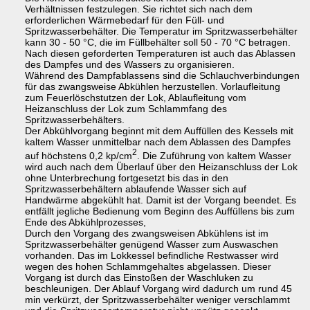
Verhältnissen festzulegen. Sie richtet sich nach dem
erforderlichen Wärmebedarf für den Füll- und
Spritzwasserbehälter. Die Temperatur im Spritzwasserbehälter
kann 30 - 50 °C, die im Füllbehälter soll 50 - 70 °C betragen.
Nach diesen geforderten Temperaturen ist auch das Ablassen
des Dampfes und des Wassers zu organisieren.
Während des Dampfablassens sind die Schlauchverbindungen
für das zwangsweise Abkühlen herzustellen. Vorlaufleitung
zum Feuerlöschstutzen der Lok, Ablaufleitung vom
Heizanschluss der Lok zum Schlammfang des
Spritzwasserbehälters.
Der Abkühlvorgang beginnt mit dem Auffüllen des Kessels mit
kaltem Wasser unmittelbar nach dem Ablassen des Dampfes
2
auf höchstens 0,2 kp/cm
. Die Zuführung von kaltem Wasser
wird auch nach dem Überlauf über den Heizanschluss der Lok
ohne Unterbrechung fortgesetzt bis das in den
Spritzwasserbehältern ablaufende Wasser sich auf
Handwärme abgekühlt hat. Damit ist der Vorgang beendet. Es
entfällt jegliche Bedienung vom Beginn des Auffüllens bis zum
Ende des Abkühlprozesses,
Durch den Vorgang des zwangsweisen Abkühlens ist im
Spritzwasserbehälter genügend Wasser zum Auswaschen
vorhanden. Das im Lokkessel befindliche Restwasser wird
wegen des hohen Schlammgehaltes abgelassen. Dieser
Vorgang ist durch das Einstoßen der Waschluken zu
beschleunigen. Der Ablauf Vorgang wird dadurch um rund 45
min verkürzt, der Spritzwasserbehälter weniger verschlammt