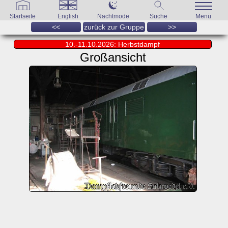
Startseite
English
Nachtmode
Suche
Menü
<<
zurück zur Gruppe
>>
10.-11.10.2026: Herbstdampf
Großansicht