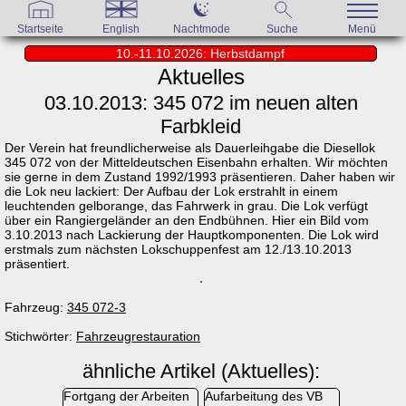
Startseite
English
Nachtmode
Suche
Menü
10.-11.10.2026: Herbstdampf
Aktuelles
03.10.2013: 345 072 im neuen alten
Farbkleid
Der Verein hat freundlicherweise als Dauerleihgabe die Diesellok
345 072 von der Mitteldeutschen Eisenbahn erhalten. Wir möchten
sie gerne in dem Zustand 1992/1993 präsentieren. Daher haben wir
die Lok neu lackiert: Der Aufbau der Lok erstrahlt in einem
leuchtenden gelborange, das Fahrwerk in grau. Die Lok verfügt
über ein Rangiergeländer an den Endbühnen. Hier ein Bild vom
3.10.2013 nach Lackierung der Hauptkomponenten. Die Lok wird
erstmals zum nächsten Lokschuppenfest am 12./13.10.2013
präsentiert.
Fahrzeug:
345 072-3
Stichwörter:
Fahrzeugrestauration
ähnliche Artikel (Aktuelles):
Fortgang der Arbeiten
Aufarbeitung des VB