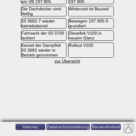
am VB 197 805
197 805
Die Dachdecker sind
Winterzeit ist Bauzeit
fleißig
50 3682-7 wieder
Beiwagen 197 805-5
betriebsbereit
grundiert
Fahrwerk der 50 3700
Diesellok V100 in
lackiert
neuem Glanz
Kessel der Dampflok
Rollout V100
50 3682 wieder in
Betrieb genommen
zur Übersicht
Internes
Datenschutzerklärung
Barrierefreiheit