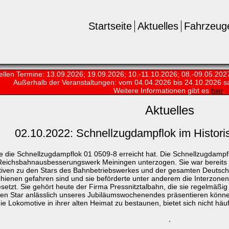
Startseite
Aktuelles
Fahrzeug
ellen Termine: 13.09.2026; 19.09.2026; 10.-11.10.2026; 08.-09.05.202
Außerhalb der Veranstaltungen:
vom 04.04.2026 bis 24.10.2026 s
Weitere Informationen gibt es
hier
.
Aktuelles
02.10.2022: Schnellzugdampflok im Histor
te die Schnellzugdampflok 01 0509-8 erreicht hat. Die Schnellzugdamp
Reichsbahnausbesserungswerk Meiningen unterzogen. Sie war bereits
tiven zu den Stars des Bahnbetriebswerkes und der gesamten Deutsche
chienen gefahren sind und sie beförderte unter anderem die Interzon
setzt. Sie gehört heute der Firma Pressnitztalbahn, die sie regelmäß
iesen Star anlässlich unseres Jubiläumswochenendes präsentieren kö
 Lokomotive in ihrer alten Heimat zu bestaunen, bietet sich nicht häufi