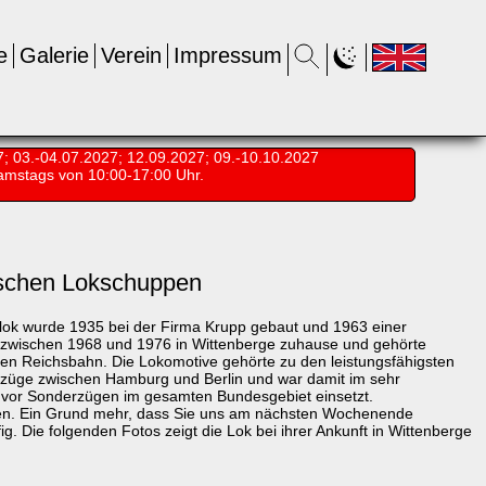
e
Galerie
Verein
Impressum
7; 03.-04.07.2027; 12.09.2027; 09.-10.10.2027
amstags von 10:00-17:00 Uhr.
ischen Lokschuppen
flok wurde 1935 bei der Firma Krupp gebaut und 1963 einer
 zwischen 1968 und 1976 in Wittenberge zuhause und gehörte
n Reichsbahn. Die Lokomotive gehörte zu den leistungsfähigsten
enzüge zwischen Hamburg und Berlin und war damit im sehr
ig vor Sonderzügen im gesamten Bundesgebiet einsetzt.
nnen. Ein Grund mehr, dass Sie uns am nächsten Wochenende
g. Die folgenden Fotos zeigt die Lok bei ihrer Ankunft in Wittenberge