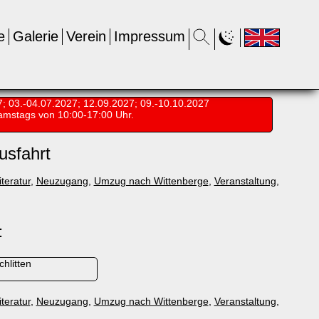
e
Galerie
Verein
Impressum
7; 03.-04.07.2027; 12.09.2027; 09.-10.10.2027
amstags von 10:00-17:00 Uhr.
usfahrt
iteratur
,
Neuzugang
,
Umzug nach Wittenberge
,
Veranstaltung
,
:
hlitten
iteratur
,
Neuzugang
,
Umzug nach Wittenberge
,
Veranstaltung
,