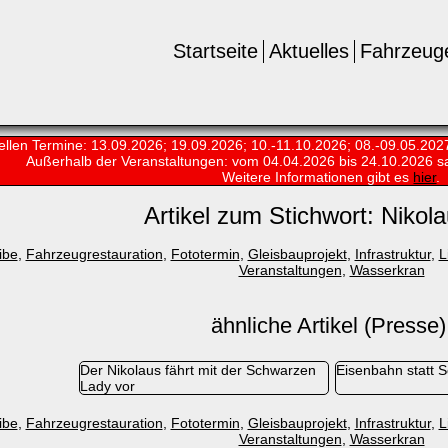
Startseite
Aktuelles
Fahrzeug
ellen Termine: 13.09.2026; 19.09.2026; 10.-11.10.2026; 08.-09.05.202
Außerhalb der Veranstaltungen:
vom 04.04.2026 bis 24.10.2026 s
Weitere Informationen gibt es
hier
.
Artikel zum Stichwort: Nikola
ibe
,
Fahrzeugrestauration
,
Fototermin
,
Gleisbauprojekt
,
Infrastruktur
,
L
Veranstaltungen
,
Wasserkran
ähnliche Artikel (Presse)
Der Nikolaus fährt mit der Schwarzen
Eisenbahn statt Sc
Lady vor
ibe
,
Fahrzeugrestauration
,
Fototermin
,
Gleisbauprojekt
,
Infrastruktur
,
L
Veranstaltungen
,
Wasserkran