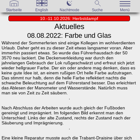
Startseite
English
Nachtmode
Suche
Menü
10.-11.10.2026: Herbstdampf
Aktuelles
08.08.2022: Farbe und Glas
Während der Sommerferien sind einige Kollegen im wohlverdienten
Urlaub. Daher geht es zu dieser Zeit etwas langsamer voran. Aber
immerhin passiert etwas. So wurde das Führerhausdach der 50
3570 neu lackiert. Die Deckenverkleidung war durch den
jahrelangen Gebrauch der Lok rußgeschwärzt und erfreut sich jetzt
wieder hellgrauer Farbe. Der ein oder andere mag denken, dass es
keine gute Idee ist, an einem rußigen Ort helle Farbe aufzutragen.
Das stimmt nur halb, denn die helle Farbe reflektiert nachts die
schwache Beleuchtung auf dem Führerstand besser. Das erleichtert
das Ablesen der Manometer und Wasserstände. Natürlich muss
man sie von Zeit zu Zeit säubern.
Nach Abschluss der Arbeiten wurde auch gleich der Fußboden
gereinigt und imprägniert. Im folgenden Bild erkennt man den
Unterschied: Links der alte Zustand, rechts der Zustand nach der
Säuberung und Imprägnierung.
Eine kleine Reparatur musste auch die Trabant-Draisine über sich