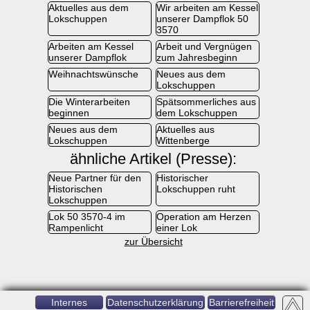
Aktuelles aus dem
Wir arbeiten am Kessel
Lokschuppen
unserer Dampflok 50
3570
Arbeiten am Kessel
Arbeit und Vergnügen
unserer Dampflok
zum Jahresbeginn
Weihnachtswünsche
Neues aus dem
Lokschuppen
Die Winterarbeiten
Spätsommerliches aus
beginnen
dem Lokschuppen
Neues aus dem
Aktuelles aus
Lokschuppen
Wittenberge
ähnliche Artikel (Presse):
Neue Partner für den
Historischer
Historischen
Lokschuppen ruht
Lokschuppen
Lok 50 3570-4 im
Operation am Herzen
Rampenlicht
einer Lok
zur Übersicht
Internes
Datenschutzerklärung
Barrierefreiheit