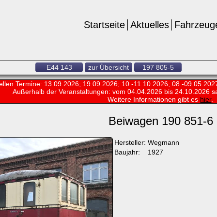
Startseite
Aktuelles
Fahrzeug
E44 143
zur Übersicht
197 805-5
ellen Termine: 13.09.2026; 19.09.2026; 10.-11.10.2026; 08.-09.05.202
Außerhalb der Veranstaltungen:
vom 04.04.2026 bis 24.10.2026 s
Weitere Informationen gibt es
hier
.
Beiwagen 190 851-6
Hersteller:
Wegmann
Baujahr:
1927