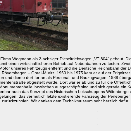
Firma Wegmann als 2-achsiger Dieseltriebwagen „VT 804“ gebaut. Die
mit einen wirtschaftlicheren Betrieb auf Nebenbahnen zu testen. Zwei
otor unseres Fahrzeugs entfernt und die Deutsche Reichsbahn der D
 Rövershagen – Graal-Müritz. 1960 bis 1975 kam er auf der Prignitzer 
n und diente dort fortan als Personal- und Bauzugwagen. 1988 über
ntenstraße abgestellt wurde. Dort war er ab und zu für die Öffentlich
r Monumentenhalle inzwischen ausgeschöpft sind und sich gerade ein K
offenbar auch das Konzept des Historischen Lokschuppens Wittenberge
gelungen, das vermutlich letzte existierende Fahrzeug der Perleberger 
n zurückzuholen. Wir danken dem Technikmuseum sehr herzlich dafür!