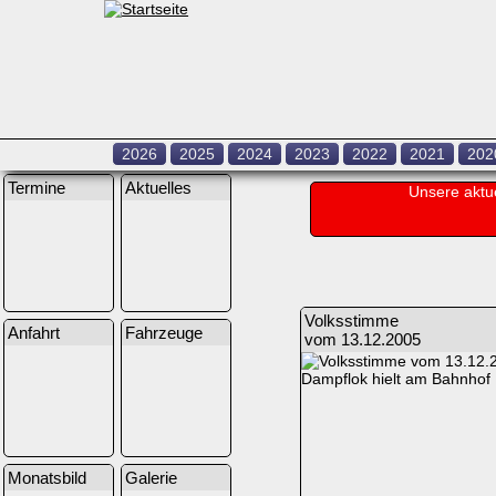
2026
2025
2024
2023
2022
2021
202
Termine
Aktuelles
Unsere aktu
Volksstimme
Anfahrt
Fahrzeuge
vom 13.12.2005
Dampflok hielt am Bahnhof
Monatsbild
Galerie