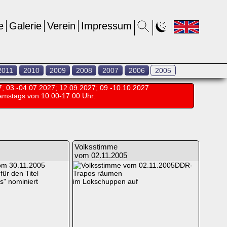
e
Galerie
Verein
Impressum
2011
2010
2009
2008
2007
2006
2005
7; 03.-04.07.2027; 12.09.2027; 09.-10.10.2027
amstags von 10:00-17:00 Uhr.
Volksstimme
vom 02.11.2005
DDR-
ür den Titel
Trapos räumen
s" nominiert
im Lokschuppen auf