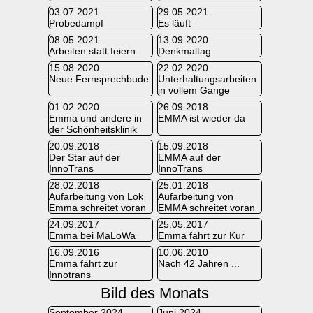
03.07.2021
29.05.2021
Probedampf
Es läuft
08.05.2021
13.09.2020
Arbeiten statt feiern
Denkmaltag
15.08.2020
22.02.2020
Neue Fernsprechbude
Unterhaltungsarbeiten
in vollem Gange
01.02.2020
26.09.2018
Emma und andere in
EMMA ist wieder da
der Schönheitsklinik
20.09.2018
15.09.2018
Der Star auf der
EMMA auf der
InnoTrans
InnoTrans
28.02.2018
25.01.2018
Aufarbeitung von Lok
Aufarbeitung von
Emma schreitet voran
EMMA schreitet voran
24.09.2017
25.05.2017
Emma bei MaLoWa
Emma fährt zur Kur
16.09.2016
10.06.2010
Emma fährt zur
Nach 42 Jahren ...
Innotrans
Bild des Monats
September 2024
Juni 2024