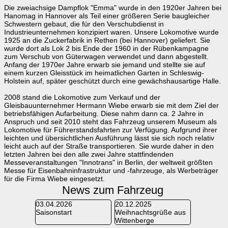
Die zweiachsige Dampflok "Emma" wurde in den 1920er Jahren bei
Hanomag in Hannover als Teil einer größeren Serie baugleicher
Schwestern gebaut, die für den Verschubdienst in
Industrieunternehmen konzipiert waren. Unsere Lokomotive wurde
1925 an die Zuckerfabrik in Rethen (bei Hannover) geliefert. Sie
wurde dort als Lok 2 bis Ende der 1960 in der Rübenkampagne
zum Verschub von Güterwagen verwendet und dann abgestellt.
Anfang der 1970er Jahre erwarb sie jemand und stellte sie auf
einem kurzen Gleisstück im heimatlichen Garten in Schleswig-
Holstein auf, später geschützt durch eine gewächshausartige Halle.
2008 stand die Lokomotive zum Verkauf und der
Gleisbauunternehmer Hermann Wiebe erwarb sie mit dem Ziel der
betriebsfähigen Aufarbeitung. Diese nahm dann ca. 2 Jahre in
Anspruch und seit 2010 steht das Fahrzeug unserem Museum als
Lokomotive für Führerstandsfahrten zur Verfügung. Aufgrund ihrer
leichten und übersichtlichen Ausführung lässt sie sich noch relativ
leicht auch auf der Straße transportieren. Sie wurde daher in den
letzten Jahren bei den alle zwei Jahre stattfindenden
Messeveranstaltungen "Innotrans" in Berlin, der weltweit größten
Messe für Eisenbahninfrastruktur und -fahrzeuge, als Werbeträger
für die Firma Wiebe eingesetzt.
News zum Fahrzeug
03.04.2026
20.12.2025
Saisonstart
Weihnachtsgrüße aus
Wittenberge