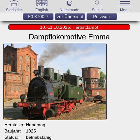
Startseite
English
Nachtmode
Suche
Menü
50 3700-7
zur Übersicht
Pritzwalk
10.-11.10.2026: Herbstdampf
Dampflokomotive Emma
Hersteller:
Hanomag
Baujahr:
1925
Status:
betriebsfähig