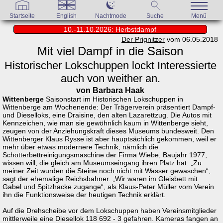
Startseite
English
Nachtmode
Suche
Menü
10.-11.10.2026: Herbstdampf
Der Prignitzer
vom 06.05.2018
Mit viel Dampf in die Saison
Historischer Lokschuppen lockt Interessierte
auch von weither an.
von Barbara Haak
Wittenberge
Saisonstart im Historischen Lokschuppen in
Wittenberge am Wochenende: Der Trägerverein präsentiert Dampf-
und Dieselloks, eine Draisine, den alten Lazarettzug. Die Autos mit
Kennzeichen, wie man sie gewöhnlich kaum in Wittenberge sieht,
zeugen von der Anziehungskraft dieses Museums bundesweit. Den
Wittenberger Klaus Rysse ist aber hauptsächlich gekommen, weil er
mehr über etwas modernere Technik, nämlich die
Schotterbettreinigungsmaschine der Firma Wiebe, Baujahr 1977,
wissen will, die gleich am Museumseingang ihren Platz hat. „Zu
meiner Zeit wurden die Steine noch nicht mit Wasser gewaschen“,
sagt der ehemalige Reichsbahner. „Wir waren im Gleisbett mit
Gabel und Spitzhacke zugange“, als Klaus-Peter Müller vom Verein
ihn die Funktionsweise der heutigen Technik erklärt.
Auf die Drehscheibe vor dem Lokschuppen haben Vereinsmitglieder
mittlerweile eine Diesellok 118 692 - 3 gefahren. Kameras fangen an