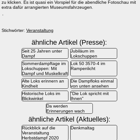
zu klicken. Es ist quasi ein Vorspiel für die abendliche Fotoschau mit
extra dafür arrangierten Museumsfahrzeugen.
Stichwörter:
Veranstaltung
ähnliche Artikel (Presse):
Seit 25 Jahren unter
Jubiläum im
Dampf
Lokschuppen
Sommerdampftage im
Lok 50 3570-4 im
Lokschuppen: Mit
Rampenlicht
Dampf und Muskelkraft
Alte Loks erinnern an
Die Dampfloks einmal
Kindheit
von unten ansehen
Historische Loks im
"Die Lok spricht mit
Blickwinkel
Ihnen"
Da werden
Erinnerungen wach
ähnliche Artikel (Aktuelles):
Rückblick auf die
Denkmaltag
Veranstaltung
Herbstdampf 2020