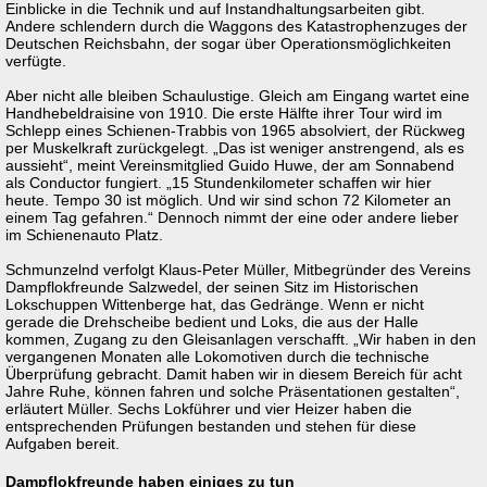
Einblicke in die Technik und auf Instandhaltungsarbeiten gibt.
Andere schlendern durch die Waggons des Katastrophenzuges der
Deutschen Reichsbahn, der sogar über Operationsmöglichkeiten
verfügte.
Aber nicht alle bleiben Schaulustige. Gleich am Eingang wartet eine
Handhebeldraisine von 1910. Die erste Hälfte ihrer Tour wird im
Schlepp eines Schienen-Trabbis von 1965 absolviert, der Rückweg
per Muskelkraft zurückgelegt. „Das ist weniger anstrengend, als es
aussieht“, meint Vereinsmitglied Guido Huwe, der am Sonnabend
als Conductor fungiert. „15 Stundenkilometer schaffen wir hier
heute. Tempo 30 ist möglich. Und wir sind schon 72 Kilometer an
einem Tag gefahren.“ Dennoch nimmt der eine oder andere lieber
im Schienenauto Platz.
Schmunzelnd verfolgt Klaus-Peter Müller, Mitbegründer des Vereins
Dampflokfreunde Salzwedel, der seinen Sitz im Historischen
Lokschuppen Wittenberge hat, das Gedränge. Wenn er nicht
gerade die Drehscheibe bedient und Loks, die aus der Halle
kommen, Zugang zu den Gleisanlagen verschafft. „Wir haben in den
vergangenen Monaten alle Lokomotiven durch die technische
Überprüfung gebracht. Damit haben wir in diesem Bereich für acht
Jahre Ruhe, können fahren und solche Präsentationen gestalten“,
erläutert Müller. Sechs Lokführer und vier Heizer haben die
entsprechenden Prüfungen bestanden und stehen für diese
Aufgaben bereit.
Dampflokfreunde haben einiges zu tun