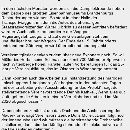
In den nächsten Monaten werden sich die Dampflokfreunde neben
dem Betrieb des größten Eisenbahnmuseums Brandenburgs
Restaurierungen widmen. So steht in einer Halle der
Transportwaggon, mit dem die Autos des ehemaligen
Staatsratsvorsitzenden Walter Ulbricht zu dessen Auftritten befördert
wurden. Auch später transportierte der Waggon
Regierungsfahrzeuge. Und auf den Gleisanlagen steht ein
unauffälliger brauner Waggon. Der Ende des 19. Jahrhunderts
entstandene Güterwagen wird überholt und neu beplankt.
Vereinsmitglieder denken zudem über neue Exponate nach. So will
Müller bis Herbst seine Schmalspurlok mit 700 Millimeter Spurweite
nach Wittenberge holen. Parallel laufen Vorbereitungen für das 25-
jährige Vereinsjubiläum, das im Oktober in Wittenberge ansteht.
Dann könnten auch die Arbeiten zur Instandsetzung des maroden
Lokschuppens 1 beginnen. „Wir beginnen in den nächsten Tagen
mit der Erarbeitung der Ausschreibung für das Projekt“, sagt der
stellvertretende Vereinsvorsitzende Dennis Kathke. „Wenn alles gut
läuft, gehen die Arbeiten in einem Vierteljahr los und sind im Mai
2020 abgeschlossen.“
Dabei gehe es zunächst um das Dach und die Ausbesserung der
Mauerkrone, sagt Vereinsvorsitzende Doris Müller. „Dann folgt noch
der Innenausbau und wir müssen die bereitstehende Drehscheibe
installieren, damit die dort künftig stehenden Kleinlokomotiven auf
die Gleisanlagen gelangen.“