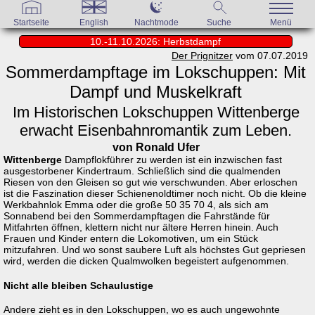
Startseite
English
Nachtmode
Suche
Menü
10.-11.10.2026: Herbstdampf
Der Prignitzer
vom 07.07.2019
Sommerdampftage im Lokschuppen: Mit
Dampf und Muskelkraft
Im Historischen Lokschuppen Wittenberge
erwacht Eisenbahnromantik zum Leben.
von Ronald Ufer
Wittenberge
Dampflokführer zu werden ist ein inzwischen fast
ausgestorbener Kindertraum. Schließlich sind die qualmenden
Riesen von den Gleisen so gut wie verschwunden. Aber erloschen
ist die Faszination dieser Schienenoldtimer noch nicht. Ob die kleine
Werkbahnlok Emma oder die große 50 35 70 4, als sich am
Sonnabend bei den Sommerdampftagen die Fahrstände für
Mitfahrten öffnen, klettern nicht nur ältere Herren hinein. Auch
Frauen und Kinder entern die Lokomotiven, um ein Stück
mitzufahren. Und wo sonst saubere Luft als höchstes Gut gepriesen
wird, werden die dicken Qualmwolken begeistert aufgenommen.
Nicht alle bleiben Schaulustige
Andere zieht es in den Lokschuppen, wo es auch ungewohnte