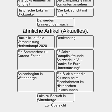
Alte Loks erinnern an
Die Dampfloks einmal
Kindheit
von unten ansehen
Historische Loks im
"Die Lok spricht mit
Blickwinkel
Ihnen"
Da werden
Erinnerungen wach
ähnliche Artikel (Aktuelles):
Rückblick auf die
Denkmaltag
Veranstaltung
Herbstdampf 2020
Ein Sommerfest zu
25 Jahre
Corona-Zeiten
Dampflokfreunde
Salzwedel e.V. –
Danke für Eure
Unterstützung!
Saisonbeginn in
Ein Blick hinter die
Wittenberge
Kulissen beim
Eisenbahnfest im
Historischen
Lokschuppen
Loks zu Besuch in
Wittenberge
zur Übersicht