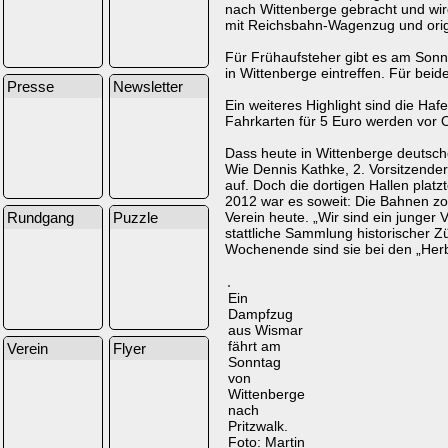
nach Wittenberge gebracht und wi
mit Reichsbahn-Wagenzug und orig
Für Frühaufsteher gibt es am Sonn
in Wittenberge eintreffen. Für bei
Presse
Newsletter
Ein weiteres Highlight sind die Ha
Fahrkarten für 5 Euro werden vor Or
Dass heute in Wittenberge deutsch
Wie Dennis Kathke, 2. Vorsitzender
auf. Doch die dortigen Hallen plat
2012 war es soweit: Die Bahnen zo
Verein heute. „Wir sind ein junger
Rundgang
Puzzle
stattliche Sammlung historischer 
Wochenende sind sie bei den „Her
Ein
Dampfzug
aus Wismar
fährt am
Verein
Flyer
Sonntag
von
Wittenberge
nach
Pritzwalk.
Foto: Martin