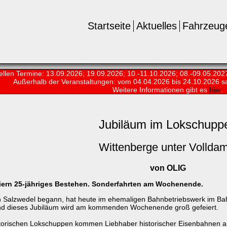
Startseite
Aktuelles
Fahrzeug
ellen Termine: 13.09.2026; 19.09.2026; 10.-11.10.2026; 08.-09.05.202
Außerhalb der Veranstaltungen:
vom 04.04.2026 bis 24.10.2026 s
Weitere Informationen gibt es
hier
.
Jubiläum im Lokschupp
Wittenberge unter Vollda
von OLIG
iern 25-jähriges Bestehen. Sonderfahrten am Wochenende.
Salzwedel begann, hat heute im ehemaligen Bahnbetriebswerk im Bah
 und dieses Jubiläum wird am kommenden Wochenende groß gefeiert.
orischen Lokschuppen kommen Liebhaber historischer Eisenbahnen auf 