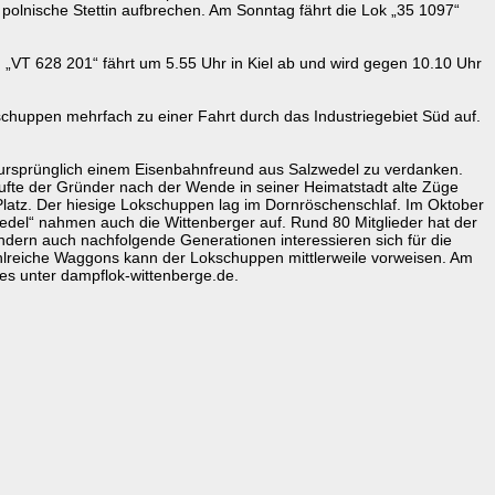
lnische Stettin aufbrechen. Am Sonntag fährt die Lok „35 1097“
VT 628 201“ fährt um 5.55 Uhr in Kiel ab und wird gegen 10.10 Uhr
schuppen mehrfach zu einer Fahrt durch das Industriegebiet Süd auf.
t ursprünglich einem Eisenbahnfreund aus Salzwedel zu verdanken.
aufte der Gründer nach der Wende in seiner Heimatstadt alte Züge
 Platz. Der hiesige Lokschuppen lag im Dornröschenschlaf. Im Oktober
del“ nahmen auch die Wittenberger auf. Rund 80 Mitglieder hat der
ondern auch nachfolgende Generationen interessieren sich für die
zahlreiche Waggons kann der Lokschuppen mittlerweile vorweisen. Am
s unter dampflok-wittenberge.de.