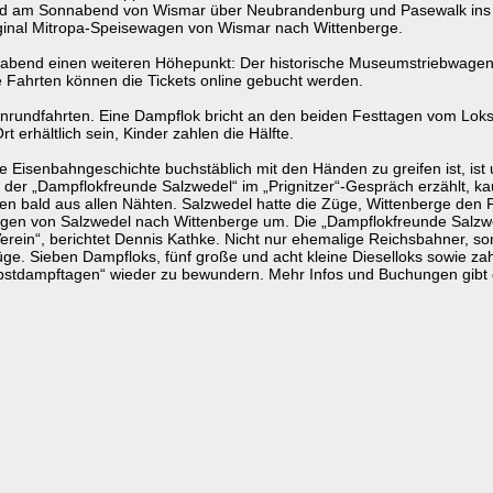
rd am Sonnabend von Wismar über Neubrandenburg und Pasewalk ins po
inal Mitropa-Speisewagen von Wismar nach Wittenberge.
abend einen weiteren Höhepunkt: Der historische Museumstriebwagen „
de Fahrten können die Tickets online gebucht werden.
fenrundfahrten. Eine Dampflok bricht an den beiden Festtagen vom Lok
t erhältlich sein, Kinder zahlen die Hälfte.
e Eisenbahngeschichte buchstäblich mit den Händen zu greifen ist, is
 der „Dampflokfreunde Salzwedel“ im „Prignitzer“-Gespräch erzählt, k
zten bald aus allen Nähten. Salzwedel hatte die Züge, Wittenberge den
gen von Salzwedel nach Wittenberge um. Die „Dampflokfreunde Salzwe
 Verein“, berichtet Dennis Kathke. Nicht nur ehemalige Reichsbahner, s
Züge. Sieben Dampfloks, fünf große und acht kleine Dieselloks sowie 
bstdampftagen“ wieder zu bewundern. Mehr Infos und Buchungen gibt e